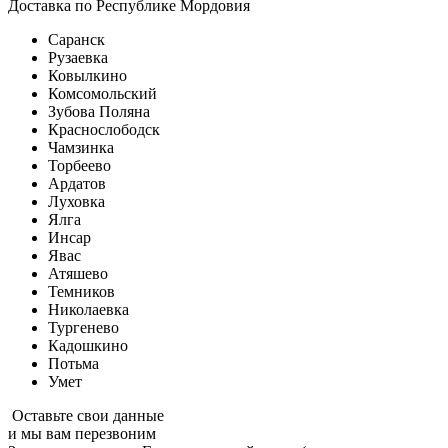
Доставка по Республике Мордовия
Саранск
Рузаевка
Ковылкино
Комсомольский
Зубова Поляна
Краснослободск
Чамзинка
Торбеево
Ардатов
Луховка
Ялга
Инсар
Явас
Атяшево
Темников
Николаевка
Тургенево
Кадошкино
Потьма
Умет
Оставьте свои данные
и мы вам перезвоним