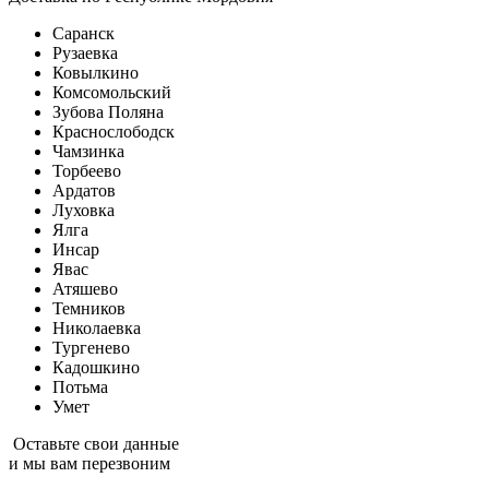
Саранск
Рузаевка
Ковылкино
Комсомольский
Зубова Поляна
Краснослободск
Чамзинка
Торбеево
Ардатов
Луховка
Ялга
Инсар
Явас
Атяшево
Темников
Николаевка
Тургенево
Кадошкино
Потьма
Умет
Оставьте свои данные
и мы вам перезвоним