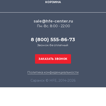
КОРЗИНА
sale@hfe-center.ru
Пн.-Вс. 8:00 - 22:00
8 (800) 555-86-73
Звонок бесплатный
Политика конфиденциальности
Саранск © HFE, 2014-2026
Продолжая использовать наш сайт, вы даёте
согласие на обработку файлов cookie в целях
функционирования сайта и сбора статистики в
соответствии с
политикой конфиденциальности