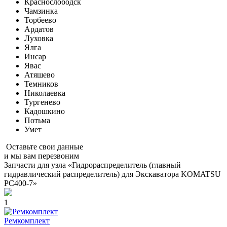
Краснослободск
Чамзинка
Торбеево
Ардатов
Луховка
Ялга
Инсар
Явас
Атяшево
Темников
Николаевка
Тургенево
Кадошкино
Потьма
Умет
Оставьте свои данные
и мы вам перезвоним
Запчасти для узла «Гидрораспределитель (главный
гидравлический распределитель) для Экскаватора KOMATSU
PC400-7»
1
Ремкомплект