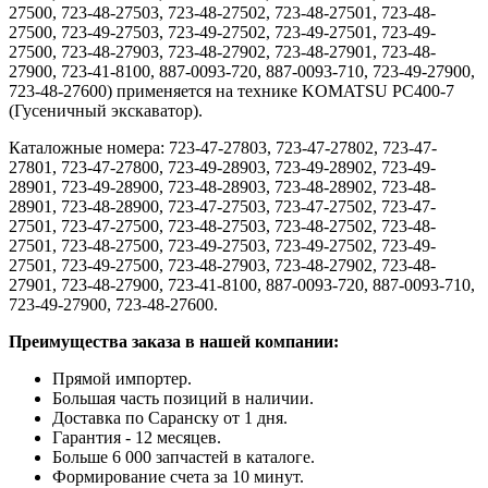
27500, 723-48-27503, 723-48-27502, 723-48-27501, 723-48-
27500, 723-49-27503, 723-49-27502, 723-49-27501, 723-49-
27500, 723-48-27903, 723-48-27902, 723-48-27901, 723-48-
27900, 723-41-8100, 887-0093-720, 887-0093-710, 723-49-27900,
723-48-27600) применяется на технике KOMATSU PC400-7
(Гусеничный экскаватор).
Каталожные номера: 723-47-27803, 723-47-27802, 723-47-
27801, 723-47-27800, 723-49-28903, 723-49-28902, 723-49-
28901, 723-49-28900, 723-48-28903, 723-48-28902, 723-48-
28901, 723-48-28900, 723-47-27503, 723-47-27502, 723-47-
27501, 723-47-27500, 723-48-27503, 723-48-27502, 723-48-
27501, 723-48-27500, 723-49-27503, 723-49-27502, 723-49-
27501, 723-49-27500, 723-48-27903, 723-48-27902, 723-48-
27901, 723-48-27900, 723-41-8100, 887-0093-720, 887-0093-710,
723-49-27900, 723-48-27600.
Преимущества заказа в нашей компании:
Прямой импортер.
Большая часть позиций в наличии.
Доставка по Саранску от 1 дня.
Гарантия - 12 месяцев.
Больше 6 000 запчастей в каталоге.
Формирование счета за 10 минут.