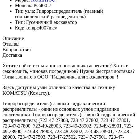
Модель:
PC400-7
Тип узла:
Гидрораспределитель (главный
гидравлический распределитель)
Тип:
Гусеничный экскаватор
Код:
kompc4007mcv
Описание
Отзывы
Вопрос-ответ
Доставка
Хотите найти испытанного поставщика агрегатов? Хотите
сэкономить, миновав посредников? Нужна быстрая доставка?
Тогда звоните в ООО "Гидравлика для экскаваторов"!
Здесь доступны узлы отличного качества на технику
KOMATSU (Коматсу).
Гидрораспределитель (главный гидравлический
распределитель) - один из основных узлов гидравлики
спецтехники. Гидрораспределитель (главный гидравлический
распределитель) (723-47-27803, 723-47-27802, 723-47-27801,
723-47-27800, 723-49-28903, 723-49-28902, 723-49-28901, 723-
49-28900, 723-48-28903, 723-48-28902, 723-48-28901, 723-48-
28900, 723-47-27503, 723-47-27502, 723-47-27501, 723-47-