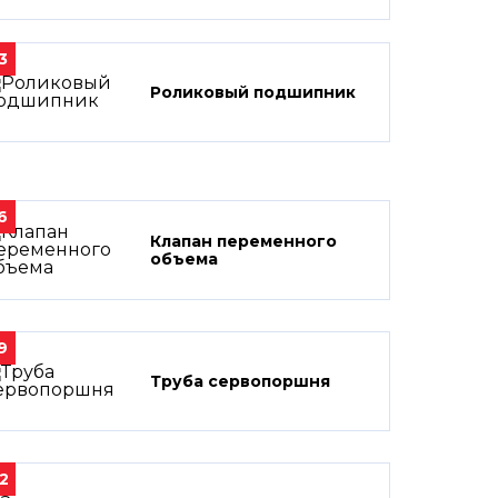
3
Роликовый подшипник
6
Клапан переменного
объема
9
Труба сервопоршня
2