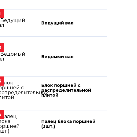
1
Ведущий вал
2
Ведомый вал
3
Блок поршней c
распределительной
плитой
4
Палец блока поршней
(3шт.)