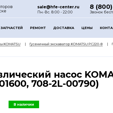
8 (800)
аторов
sale@hfe-center.ru
ске
Пн.-Вс. 8:00 - 22:00
Звонок бес
 ЗАПЧАСТЕЙ
РЕМОНТ
ДОСТАВКА
ЦЕНЫ
КОНТ
ры KOMATSU
Гусеничный экскаватор KOMATSU PC220-8
лический насос KOMAT
01600, 708-2L-00790)
В наличии