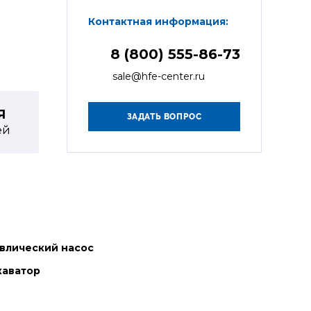
Контактная информация:
8 (800) 555-86-73
sale@hfe-center.ru
Я
ей
влический насос
каватор