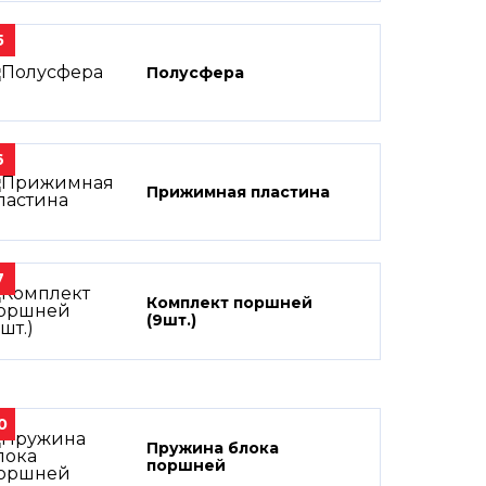
5
Полусфера
6
Прижимная пластина
7
Комплект поршней
(9шт.)
0
Пружина блока
поршней