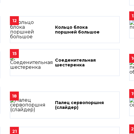
1
12
Кольцо блока
поршней большое
15
1
Соеденительная
шестеренка
1
18
Палец сервопоршня
(слайдер)
2
21