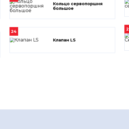
Кольцо сервопоршня
большое
2
24
Клапан LS