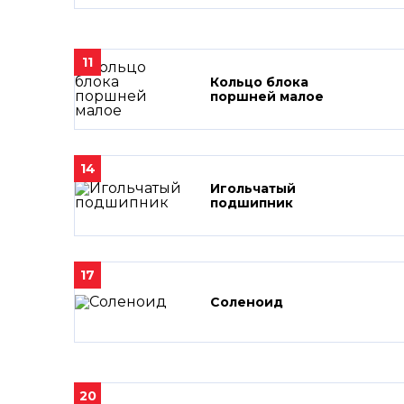
11
Кольцо блока
поршней малое
14
Игольчатый
подшипник
17
Соленоид
20