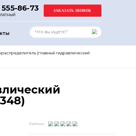
 555-86-73
платный
АКТЫ
ораспределитель (главный гидравлический
влический
348)
Рейтинг: