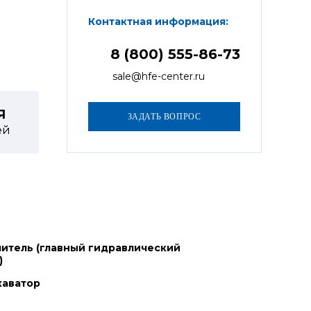
Контактная информация:
8 (800) 555-86-73
sale@hfe-center.ru
Я
ей
итель (главный гидравлический
)
каватор