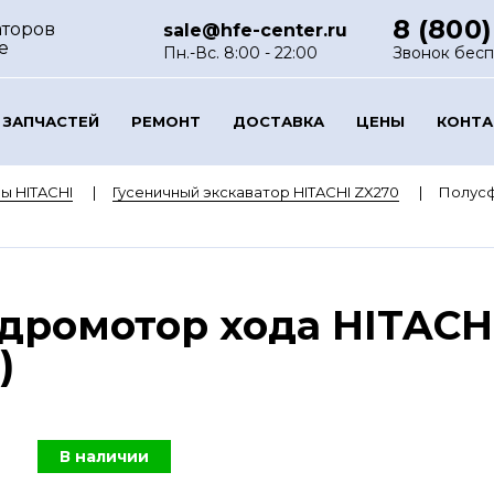
8 (800)
аторов
sale@hfe-center.ru
е
Пн.-Вс. 8:00 - 22:00
Звонок бес
 ЗАПЧАСТЕЙ
РЕМОНТ
ДОСТАВКА
ЦЕНЫ
КОНТ
ы HITACHI
Гусеничный экскаватор HITACHI ZX270
Полусф
дромотор хода HITACHI
)
В наличии