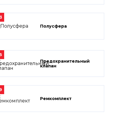
3
Полусфера
6
Предохранительный
клапан
9
Ремкомплект