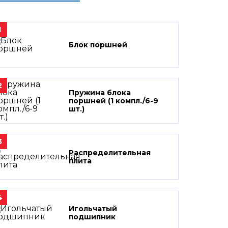
1
Блок поршней
2
Пружина блока
поршней (1 компл./6-9
шт.)
3
Распределительная
плита
4
Игольчатый
подшипник