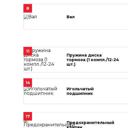
8
Вал
11
Пружина диска
тормоза (1 компл./12-24
шт.)
14
Игольчатый
подшипник
17
Предохранительный
клапан