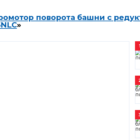
ромотор поворота башни с редук
5NLC
»