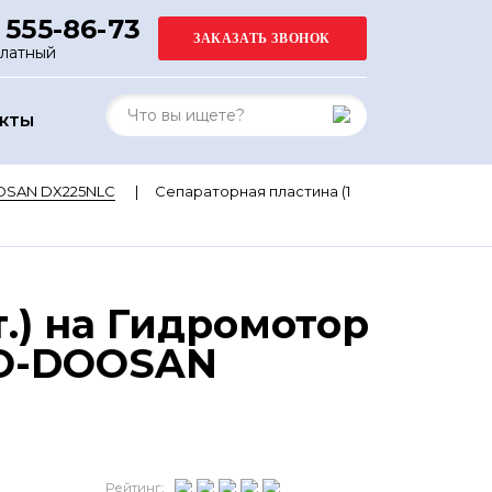
 555-86-73
платный
АКТЫ
OSAN DX225NLC
Сепараторная пластина (1
т.) на Гидромотор
OO-DOOSAN
Рейтинг: