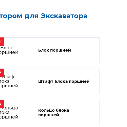
тором для Экскаватора
1
Блок поршней
2
Штифт блока поршней
3
Кольцо блока
поршней