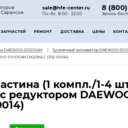
8 (800)
аторов
sale@hfe-center.ru
 Саранске
Пн.-Вс. 8:00 - 22:00
Звонок бес
 ЗАПЧАСТЕЙ
РЕМОНТ
ДОСТАВКА
ЦЕНЫ
КОНТ
оры DAEWOO-DOOSAN
Гусеничный экскаватор DAEWOO-DO
EWOO-DOOSAN DX225NLC (352-00014)
стина (1 компл./1-4 ш
 с редуктором DAEW
014)