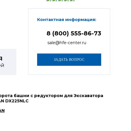
Контактная информация:
8 (800) 555-86-73
sale@hfe-center.ru
Я
ей
орота башни с редуктором для Экскаватора
N DX225NLC
AN