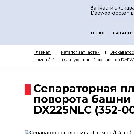
Запчасти экскав
Daewoo-doosan
в
О НАС
КАТАЛОГ
Главная
Каталог запчастей
Экскават
компл./1-4 шт.) для гусеничный экскаватор DA
Сепараторная пла
поворота башни
DX225NLC (352-00