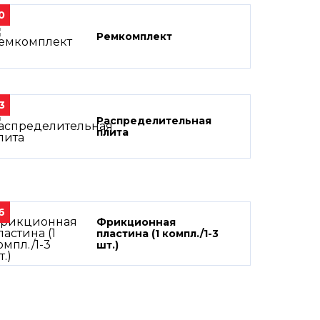
0
Ремкомплект
3
Распределительная
плита
6
Фрикционная
пластина (1 компл./1-3
шт.)