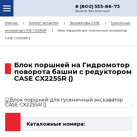
8 (800) 555-86-73
Звонок бесплатный
О НАС
Главная
Каталог запчастей
Экскаваторы CASE
Гусеничный
экскаватор CASE CX225SR
Блок поршней для гусеничный экскаватор
КАТАЛОГ ЗАПЧАСТЕЙ
CASE CX225SR ()
РЕМОНТ
ДОСТАВКА
Блок поршней на Гидромотор
ЦЕНЫ
поворота башни с редуктором
CASE CX225SR ()
КОНТАКТЫ
Каталожные номера: