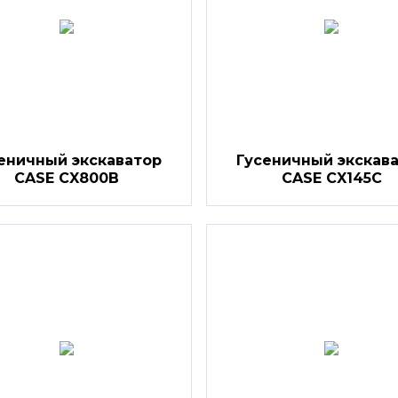
еничный экскаватор
Гусеничный экскав
CASE CX800B
CASE CX145C