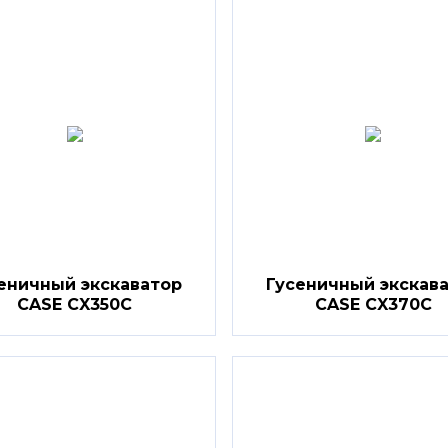
еничный экскаватор
Гусеничный экскав
CASE CX350C
CASE CX370C