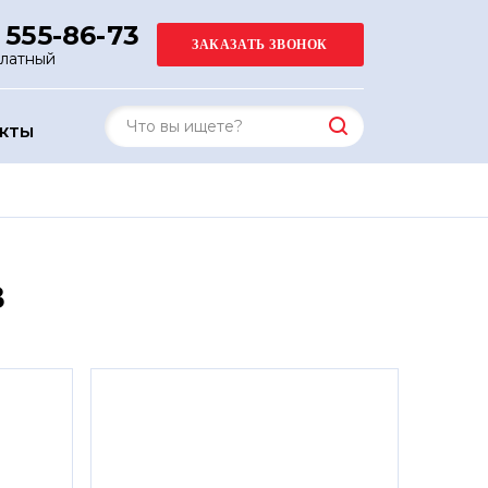
 555-86-73
платный
АКТЫ
в