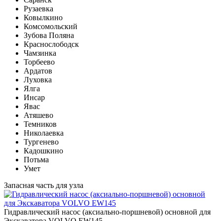
Рузаевка
Ковылкино
Комсомольский
Зубова Поляна
Краснослободск
Чамзинка
Торбеево
Ардатов
Луховка
Ялга
Инсар
Явас
Атяшево
Темников
Николаевка
Тургенево
Кадошкино
Потьма
Умет
Запасная часть для узла
Гидравлический насос (аксиально-поршневой) основной для
Экскаватора VOLVO EW145