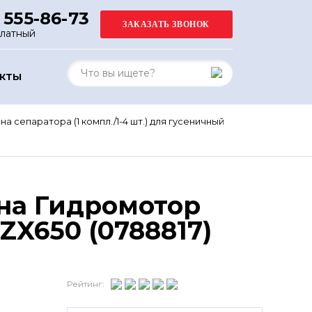
 555-86-73
платный
АКТЫ
а сепаратора (1 компл./1-4 шт.) для гусеничный
 на Гидромотор
ZX650 (0788817)
Рейтинг: