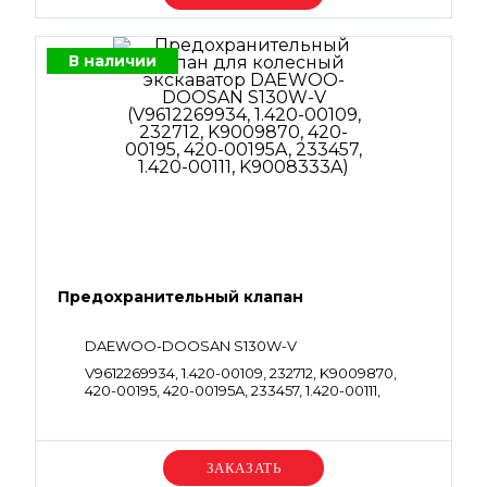
В наличии
Предохранительный клапан
DAEWOO-DOOSAN S130W-V
V9612269934, 1.420-00109, 232712, K9009870,
420-00195, 420-00195A, 233457, 1.420-00111,
K9008333A
Уточняйте цену