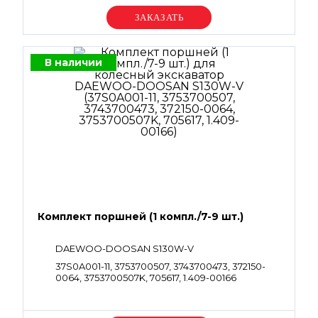
Уточняйте цену
В наличии
Комплект поршней (1 компл./7-9 шт.)
DAEWOO-DOOSAN S130W-V
37S0A001-11, 3753700507, 3743700473, 372150-
0064, 3753700507K, 705617, 1.409-00166