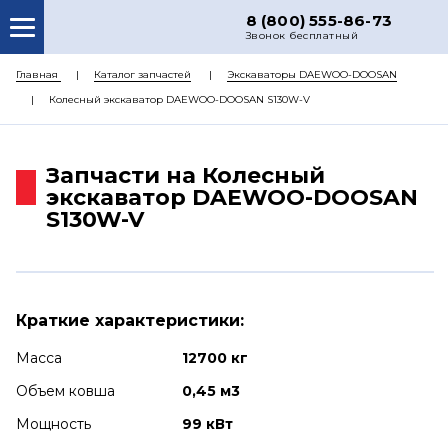
8 (800) 555-86-73
Звонок бесплатный
О НАС
Главная
Каталог запчастей
Экскаваторы DAEWOO-DOOSAN
Колесный экскаватор DAEWOO-DOOSAN S130W-V
КАТАЛОГ ЗАПЧАСТЕЙ
РЕМОНТ
Запчасти на Колесный
ДОСТАВКА
экскаватор DAEWOO-DOOSAN
S130W-V
ЦЕНЫ
КОНТАКТЫ
Краткие характеристики:
Масса
12700 кг
Объем ковша
0,45 м3
Мощность
99 кВт