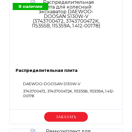
В наличии
Распределительная плита
DAEWOO-DOOSAN S130W-V
3743700472, 3743700472K, 115355B, 115359A, 1.412-
00178
Уточняйте цену